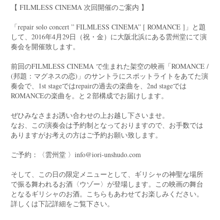
【 FILMLESS CINEMA 次回開催のご案内 】
「repair solo concert ” FILMLESS CINEMA” [ ROMANCE ]」と題
して、2016年4月29日（祝・金）に大阪北浜にある雲州堂にて演
奏会を開催致します。
前回のFILMLESS CINEMA で生まれた架空の映画「ROMANCE /
(邦題：マグネスの恋)」のサントラにスポットライトをあてた演
奏会で、1st stageではrepairの過去の楽曲を、2nd stageでは
ROMANCEの楽曲を。と２部構成でお届けします。
ぜひみなさまお誘い合わせの上お越し下さいませ。
なお、この演奏会は予約制となっておりますので、お手数では
ありますがお考えの方はご予約お願い致します。
ご予約：〈雲州堂 〉info@iori-unshudo.com
そして、この日の限定メニューとして、ギリシャの神聖な場所
で振る舞われるお酒〈ウゾー〉が登場します。この映画の舞台
となるギリシャのお酒。こちらもあわせてお楽しみください。
詳しくは下記詳細をご覧下さい。