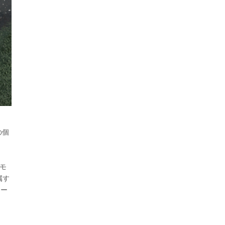
の個
をモ
属す
カー