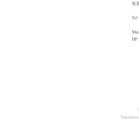
佐
Tel
Mai
HP
Unauthoriz