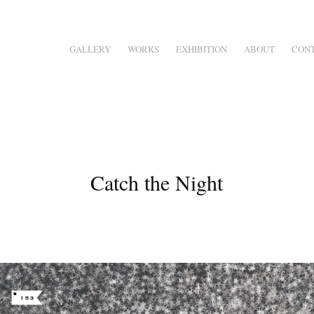
GALLERY
WORKS
EXHIBITION
ABOUT
CON
Catch the Night