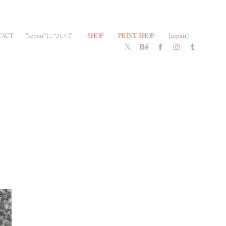
TACT
"repair"について
SHOP
PRINT SHOP
[repair]