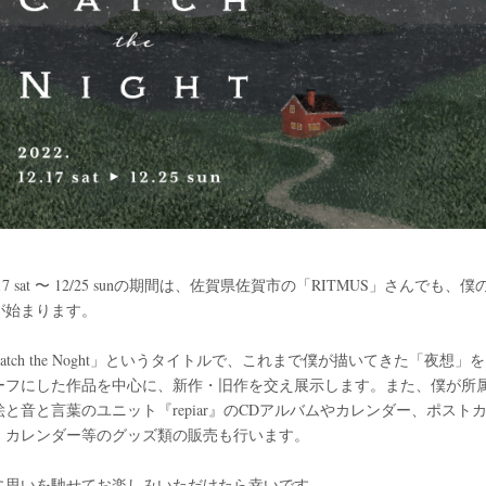
/17 sat 〜 12/25 sunの期間は、佐賀県佐賀市の「RITMUS」さんでも、僕
が始まります。
atch the Noght」というタイトルで、これまで僕が描いてきた「夜想」
ーフにした作品を中心に、新作・旧作を交え展示します。また、僕が所
絵と音と言葉のユニット『repiar』のCDアルバムやカレンダー、ポスト
、カレンダー等のグッズ類の販売も行います。
に思いを馳せてお楽しみいただけたら幸いです。