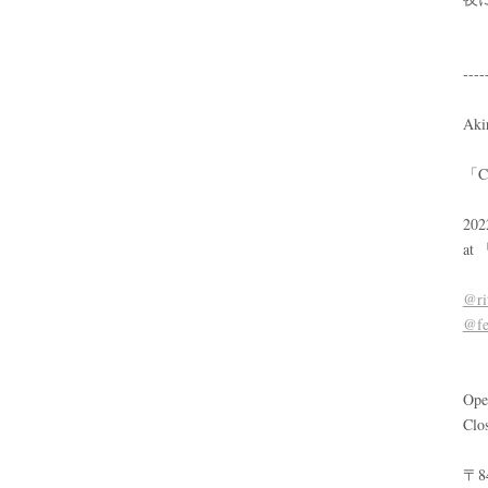
----
Aki
「Ca
202
at
@ri
@fe
Ope
Clo
〒84