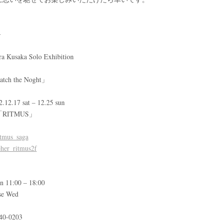
-
ra Kusaka Solo Exhibition
tch the Noght」
2.12.17 sat – 12.25 sun
 「RITMUS」
tmus_saga
her_ritmus2f
n 11:00 – 18:00
se Wed
0-0203