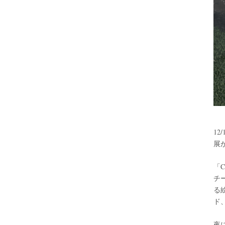
12
展
「C
チ
る
ド
夜