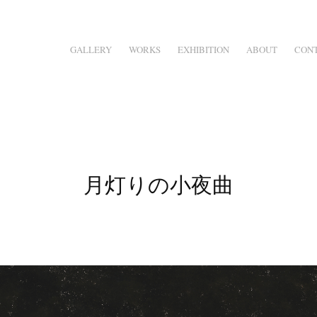
GALLERY
WORKS
EXHIBITION
ABOUT
CON
月灯りの小夜曲