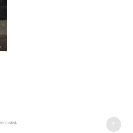
。
prohibited.