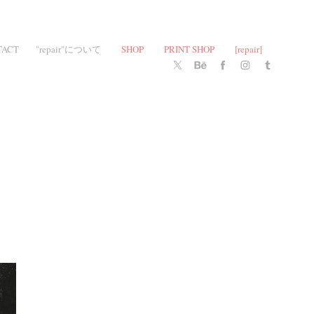
TACT
"repair"について
SHOP
PRINT SHOP
[repair]