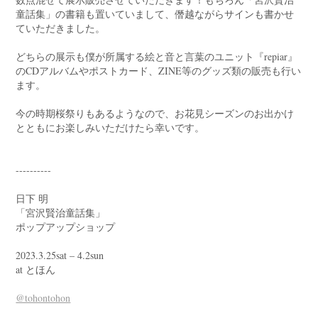
童話集」の書籍も置いていまして、僭越ながらサインも書かせ
ていただきました。
どちらの展示も僕が所属する絵と音と言葉のユニット『repiar』
のCDアルバムやポストカード、ZINE等のグッズ類の販売も行い
ます。
今の時期桜祭りもあるようなので、お花見シーズンのお出かけ
とともにお楽しみいただけたら幸いです。
----------
日下 明
「宮沢賢治童話集」
ポップアップショップ
2023.3.25sat – 4.2sun
at とほん
@tohontohon