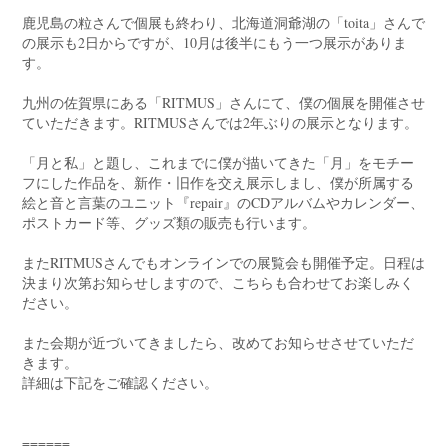
鹿児島の粒さんで個展も終わり、北海道洞爺湖の「toita」さんで
の展示も2日からですが、10月は後半にもう一つ展示がありま
す。
九州の佐賀県にある「RITMUS」さんにて、僕の個展を開催させ
ていただきます。RITMUSさんでは2年ぶりの展示となります。
「月と私」と題し、これまでに僕が描いてきた「月」をモチー
フにした作品を、新作・旧作を交え展示しまし、僕が所属する
絵と音と言葉のユニット『repair』のCDアルバムやカレンダー、
ポストカード等、グッズ類の販売も行います。
またRITMUSさんでもオンラインでの展覧会も開催予定。日程は
決まり次第お知らせしますので、こちらも合わせてお楽しみく
ださい。
また会期が近づいてきましたら、改めてお知らせさせていただ
きます。
詳細は下記をご確認ください。
======